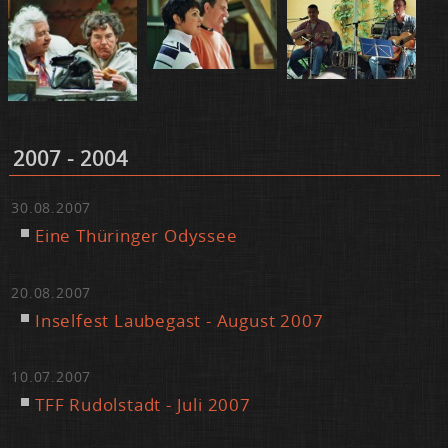
2007 - 2004
30.08.2007
Ei­ne Thü­rin­ger Odys­see
20.08.2007
In­sel­fest Lau­be­gast - Au­gust 2007
10.07.2007
TFF Ru­dol­stadt - Ju­li 2007