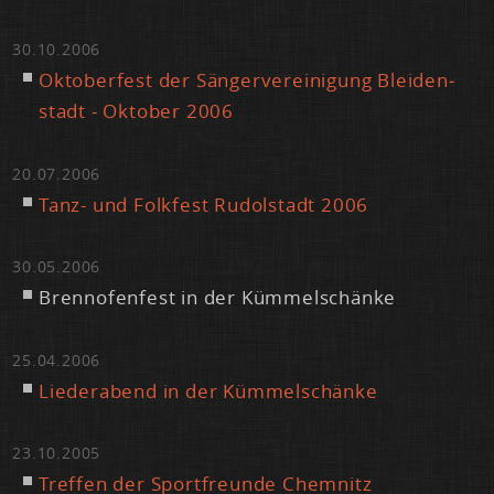
30.10.2006
Ok­to­ber­fest der Sän­ger­ver­ei­ni­gung Blei­den­
stadt - Ok­to­ber 2006
20.07.2006
Tanz- und Folk­fest Ru­dol­stadt 2006
30.05.2006
Brenn­ofen­fest in der Küm­mel­schän­ke
25.04.2006
Lie­der­abend in der Küm­mel­schän­ke
23.10.2005
Tref­fen der Sport­freun­de Chem­nitz