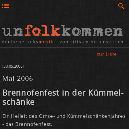
zur Liste
[30.05.2006]
Mai 2006
Brenn­ofen­fest in der Küm­mel­
schän­ke
Ein Hei­leit des Om­se- und Küm­mel­schän­ken­jah­res
- das Brenn­ofen­fest.