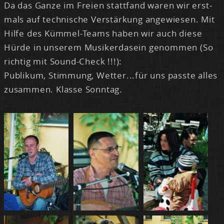
Da das Gan­ze im Frei­en statt­fand wa­ren wir erst­
mals auf tech­ni­sche Ver­stär­kung an­ge­wie­sen. Mit
Hil­fe des Küm­mel-Teams ha­ben wir auch die­se
Hür­de in un­se­rem Mu­siker­da­sein ge­nom­men (So
rich­tig mit Sound-Check !!!):
Pu­bli­kum, Stim­mung, Wet­ter...für uns pass­te al­les
zu­sam­men. Klas­se Sonn­tag.