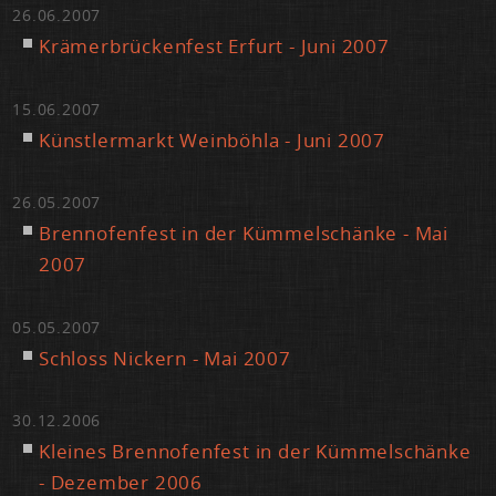
26.06.2007
Krä­mer­brü­cken­fest Er­furt - Ju­ni 2007
15.06.2007
Künst­ler­markt Wein­böh­la - Ju­ni 2007
26.05.2007
Brenn­ofen­fest in der Küm­mel­schän­ke - Mai
2007
05.05.2007
Schloss Ni­ckern - Mai 2007
30.12.2006
Klei­nes Brenn­ofen­fest in der Küm­mel­schän­ke
- De­zem­ber 2006