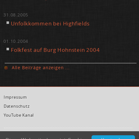
31.08.2005
Un­folk­kom­men bei High­fiel­ds
01.10.2004
Folk­fest auf Burg Hohn­stein 2004
Al­le Bei­trä­ge an­zei­gen ...
Im­pres­sum
Da­ten­schutz
You­Tube Ka­nal