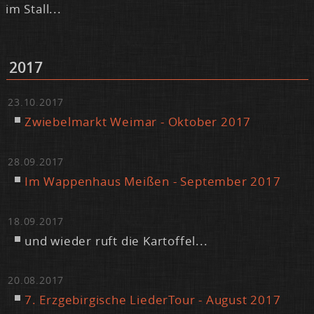
im Stall...
2017
23.10.2017
Zwie­bel­markt Wei­mar - Ok­to­ber 2017
28.09.2017
Im Wap­pen­haus Mei­ßen - Sep­tem­ber 2017
18.09.2017
und wie­der ruft die Kar­tof­fel...
20.08.2017
7. Erz­ge­bir­gi­sche Lie­der­Tour - Au­gust 2017