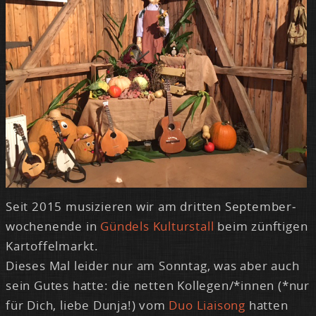
Seit 2015 mu­si­zie­ren wir am drit­ten Sep­tem­ber­
wo­chen­en­de in
Gün­dels Kul­tur­stall
beim zünf­ti­gen
Kar­tof­fel­markt.
Die­ses Mal lei­der nur am Sonn­tag, was aber auch
sein Gu­tes hat­te: die net­ten Kol­le­gen/*in­nen (*nur
für Dich, lie­be Dun­ja!) vom
Duo Li­ai­song
hat­ten