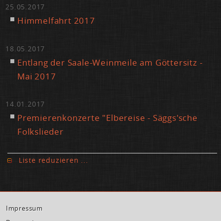
25.05.2017
Him­mel­fahrt 2017
18.05.2017
Ent­lang der Saa­le-Wein­mei­le am Göt­ter­sitz -
Mai 2017
14.01.2017
Pre­mie­ren­kon­zer­te "El­be­rei­se - Säggs'sche
Folk­s­lie­der
Lis­te re­du­zie­ren ...
Im­pres­sum