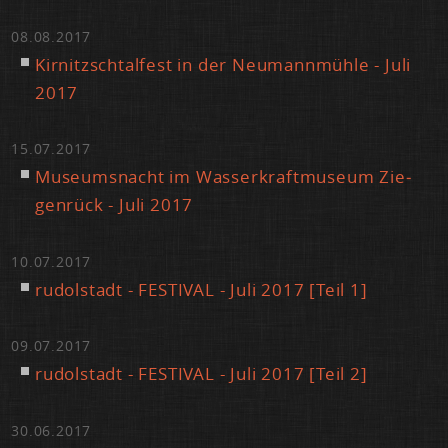
08.08.2017
Kir­nitzsch­tal­fest in der Neu­mann­müh­le - Ju­li
2017
15.07.2017
Mu­se­ums­nacht im Was­ser­kraft­mu­se­um Zie­
gen­rück - Ju­li 2017
10.07.2017
ru­dol­stadt - FES­TI­VAL - Ju­li 2017 [Teil 1]
09.07.2017
ru­dol­stadt - FES­TI­VAL - Ju­li 2017 [Teil 2]
30.06.2017