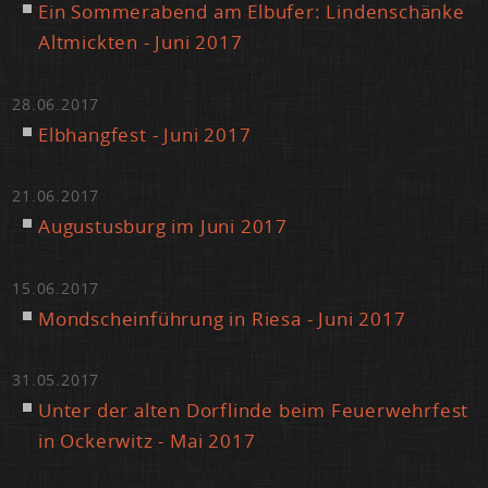
Ein Som­mer­abend am Elb­ufer: Lin­den­schän­ke
Alt­mick­ten - Ju­ni 2017
28.06.2017
Elb­hang­fest - Ju­ni 2017
21.06.2017
Au­gus­tus­burg im Ju­ni 2017
15.06.2017
Mond­sch­ein­füh­rung in Rie­sa - Ju­ni 2017
31.05.2017
Un­ter der al­ten Dorf­lin­de beim Feu­er­wehr­fest
in Ocker­witz - Mai 2017