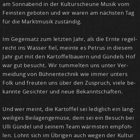
am Sonn­abend in der Kul­tur­scheu­ne Mu­sik vom
Feins­ten ge­bo­ten und wir wa­ren am nächs­ten Tag
für die Markt­mu­sik zu­stän­dig.
Im Ge­gen­satz zum letz­ten Jahr, als die Ern­te re­gel­
recht ins Was­ser fiel, mein­te es Pe­trus in die­sem
Jahr gut mit den Kar­tof­fel­bau­ern und Gün­dels Hof
war gut be­sucht. Wir tum­mel­ten uns un­ter Ver­
mei­dung von Büh­nen­tech­nik wie im­mer un­ters
Folk und freu­ten uns über den Zu­spruch, vie­le be­
kann­te Ge­sich­ter und neue Be­kannt­schaf­ten.
Und wer meint, die Kar­tof­fel sei le­dig­lich ein lang­
wei­li­ges Bei­la­gen­ge­mü­se, dem sei ein Be­such bei
Ul­li Gün­del und sei­nem Team wärms­ten emp­foh­
len. Lohnt sich im Üb­ri­gen auch we­gen der Kul­tur