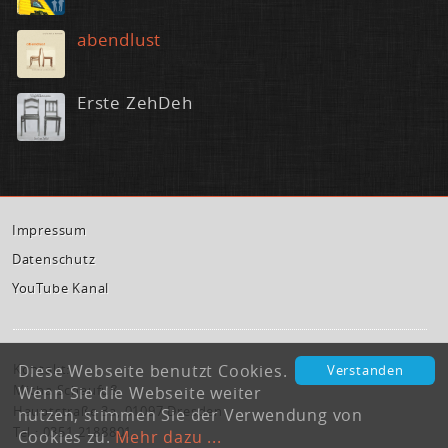
abend­lust
Ers­te Zeh­Deh
Im­pres­sum
Da­ten­schutz
You­Tube Ka­nal
Diese Webseite benutzt Cookies.
Kontakt:
Verstanden
Micha Schaufuß
Wenn Sie die Webseite weiter
Hauptstraße 3a, 01097 Dresden
nutzen, stimmen Sie der Verwendung von
Tel.: 0351 2188801
Cookies zu.
Mehr dazu ...