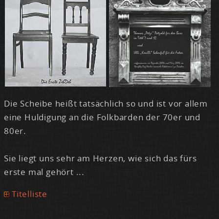
Die Schei­be hei­ßt tat­säch­lich so und ist vor al­lem
ei­ne Hul­di­gung an die Folk­bar­den der 70er und
80er.
Sie liegt uns sehr am Her­zen, wie sich das fürs
ers­te mal ge­hört ...
Ti­tel­lis­te