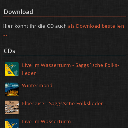
Down­load
Hier könnt ihr die CD auch
als Down­load be­stel­len
...
CDs
Live im Was­ser­turm - Säggs´sche Folk­s­
lie­der
Win­ter­mond
El­be­rei­se - Säggs'sche Folk­s­lie­der
Live im Was­ser­turm