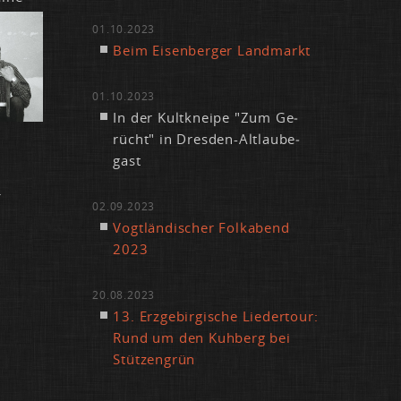
01.10.2023
Beim Ei­sen­ber­ger Land­markt
01.10.2023
In der Kult­knei­pe "Zum Ge­
rücht" in Dres­den-Alt­lau­be­
gast
.
02.09.2023
Vogt­län­di­scher Folk­abend
2023
20.08.2023
13. Erz­ge­bir­gi­sche Lie­der­tour:
Rund um den Kuh­berg bei
Stüt­zen­grün