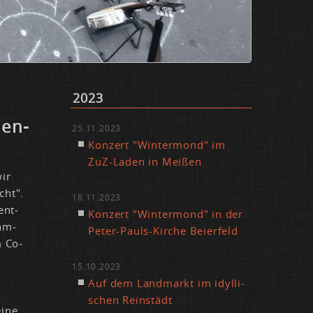
2023
den-
25.11.2023
Kon­zert "Win­ter­mond" im
ZuZ-La­den in Mei­ßen
wir
ücht".
18.11.2023
ent­
Kon­zert "Win­ter­mond" in der
ühm­
Pe­ter-Pauls-Kir­che Bei­er­feld
m Co­
e
15.10.2023
Auf dem Land­markt im idyl­li­
schen Rein­städt
i­ne