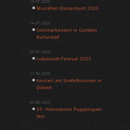
16.07.2023
Mu­sik­fest Klos­ter­buch 2023
14.07.2023
Som­mer­kon­zert in Gün­dels
Kul­tur­stall
09.07.2023
ru­dol­stadt-Fes­ti­val 2023
17.06.2023
Kon­zert am Stie­fel­brun­nen in
Dö­beln
04.06.2023
35. Hohn­stei­ner Pup­pen­spiel­
fest