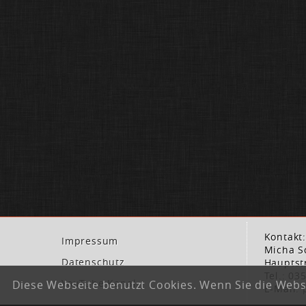
Kontakt
Im­pres­sum
Micha S
Da­ten­schutz
Hauptst
Tel.: 03
You­Tube Ka­nal
Diese Webseite benutzt Cookies. Wenn Sie die Webs
E-Mail: