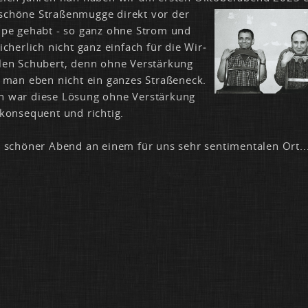
schö­ne Stra­ßen­mug­ge di­rekt vor der
i­pe ge­habt - so ganz oh­ne Strom und
Si­cher­lich nicht ganz ein­fach für die Wir­
len Schu­bert, denn oh­ne Ver­stär­kung
t man eben nicht ein gan­zes Stra­ßen­eck.
 war die­se Lö­sung oh­ne Ver­stär­kung
kon­se­quent und rich­tig.
 schö­ner Abend an ei­nem für uns sehr sen­ti­men­ta­len Ort..