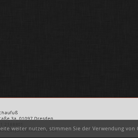
:
chaufuß
raße 3a, 01097 Dresden
51 2188801
eite weiter nutzen, stimmen Sie der Verwendung von 
post[at]unfolkkommen.de