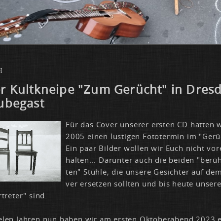
]
r Kult­knei­pe "Zum Ge­rücht" in Dres­
u­be­gast
Für
das Co­ver un­se­rer ers­ten CD hat­ten 
2005 ei­nen lus­ti­gen Fo­to­ter­min im "Ge­r
Ein paar Bil­der wol­len wir Euch nicht vor­
hal­ten... Dar­un­ter auch die bei­den "be­r
ten" Stüh­le, die un­se­re Ge­sich­ter auf de
ver er­set­zen soll­ten und bis heu­te un­se­r
r­tre­ter" sind.
­len Jah­ren nun ha­ben wir am ers­ten Ok­to­ber­abend
2023 e