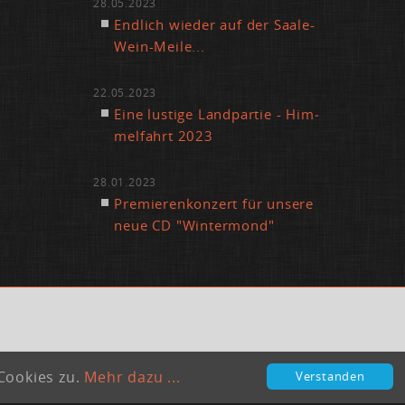
28.05.2023
End­lich wie­der auf der Saa­le-
Wein-Mei­le...
22.05.2023
Ei­ne lus­ti­ge Land­par­tie - Him­
mel­fahrt 2023
28.01.2023
Pre­mie­ren­kon­zert für un­se­re
neue CD "Win­ter­mond"
Cookies zu.
Mehr dazu ...
Verstanden