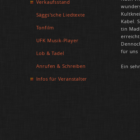
Verkaufsstand
wun­der­
Kult­kne
Säggs'sche Liedtexte
Ka­bel. 
Tonfilm
tin Mad­
er­reich
UFK Musik-Player
Den­noch
für uns 
Lob & Tadel
Anrufen & Schreiben
Ein sehr
Infos für Veranstalter