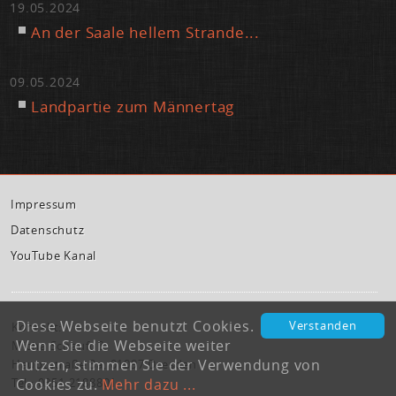
19.05.2024
An der Saa­le hel­lem Stran­de...
09.05.2024
Land­par­tie zum Män­ner­tag
Im­pres­sum
Da­ten­schutz
You­Tube Ka­nal
Diese Webseite benutzt Cookies.
Verstanden
Kontakt:
Wenn Sie die Webseite weiter
Micha Schaufuß
nutzen, stimmen Sie der Verwendung von
Hauptstraße 3a, 01097 Dresden
Cookies zu.
Mehr dazu ...
Tel.: 0351 2188801