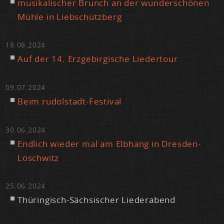
mu­si­ka­li­scher Brunch an der wun­der­schö­nen
Müh­le in Lieb­schütz­berg
18.08.2024
Auf der 14. Erz­ge­bir­gi­sche Lie­der­tour
09.07.2024
Beim ru­dol­stadt-Fes­ti­val
30.06.2024
End­lich wie­der mal am Elb­hang in Dres­den-
Losch­witz
25.06.2024
Thü­rin­gisch-Säch­si­scher Lie­der­abend