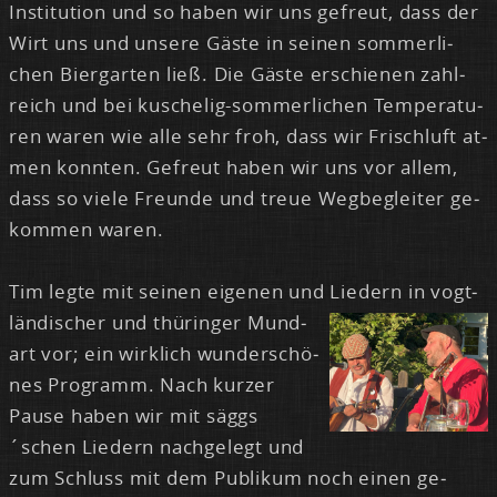
In­sti­tu­ti­on und so ha­ben wir uns ge­freut, dass der
Wirt uns und un­se­re Gäs­te in sei­nen som­mer­li­
chen Bier­gar­ten ließ. Die Gäs­te er­schie­nen zahl­
reich und bei ku­sche­lig-som­mer­li­chen Tem­pe­ra­tu­
ren wa­ren wie al­le sehr froh, dass wir Frisch­luft at­
men konn­ten. Ge­freut ha­ben wir uns vor al­lem,
dass so vie­le Freun­de und treue Weg­be­glei­ter ge­
kom­men wa­ren.
Tim leg­te mit sei­nen ei­ge­nen und Lie­dern in vogt­
län­di­scher und
thü­rin­ger Mund­
art vor; ein wirk­lich wun­der­schö­
nes Pro­gramm. Nach kur­zer
Pau­se ha­ben wir mit säggs
´schen Lie­dern nach­ge­legt und
zum Schluss mit dem Pu­bli­kum noch ei­nen ge­