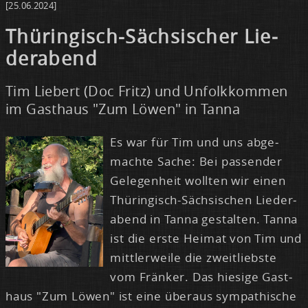
[25.06.2024]
Thü­rin­gisch-Säch­si­scher Lie­
der­abend
Tim Liebert (Doc Fritz) und Unfolkkommen
im Gasthaus "Zum Löwen" in Tanna
Es war für Tim und uns ab­ge­
mach­te Sa­che: Bei pas­sen­der
Ge­le­gen­heit woll­ten wir ei­nen
Thü­rin­gisch-Säch­si­schen Lie­der­
abend in Tan­na ge­stal­ten. Tan­na
ist die ers­te Hei­mat von Tim und
mitt­ler­wei­le die zweit­liebs­te
vom Frän­ker. Das hie­si­ge Gast­
haus "Zum Lö­wen" ist ei­ne über­aus sym­pa­thi­sche