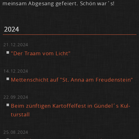
mein­sam Ab­ge­sang ge­fei­ert. Schön war´s!
2024
21.12.2024
"Der Traam vom Licht"
14.12.2024
Met­ten­schicht auf "St. An­na am Freu­den­stein"
22.09.2024
Beim zünf­ti­gen Kar­tof­fel­fest in Gün­del´s Kul­
tur­stall
25.08.2024