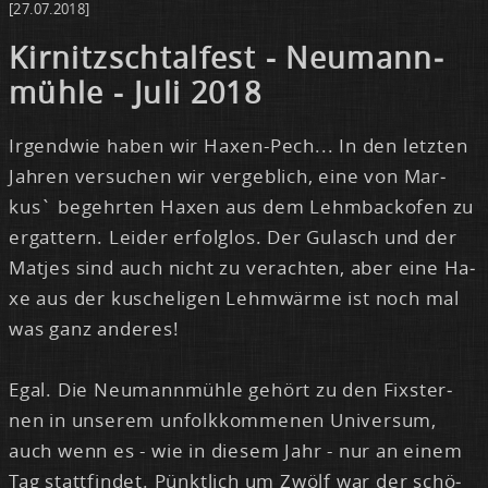
[27.07.2018]
Kir­nitzsch­tal­fest - Neu­mann­
müh­le - Ju­li 2018
Ir­gend­wie ha­ben wir Ha­xen-Pech... In den letz­ten
Jah­ren ver­su­chen wir ver­geb­lich, ei­ne von Mar­
kus` be­gehr­ten Ha­xen aus dem Lehm­back­ofen zu
er­gat­tern. Lei­der er­folg­los. Der Gu­lasch und der
Mat­jes sind auch nicht zu ver­ach­ten, aber ei­ne Ha­
xe aus der ku­sche­li­gen Lehm­wär­me ist noch mal
was ganz an­de­res!
Egal. Die Neu­mann­müh­le ge­hört zu den Fix­ster­
nen in un­se­rem un­folk­kom­me­nen Uni­ver­sum,
auch wenn es - wie in die­sem Jahr - nur an ei­nem
Tag statt­fin­det. Pünkt­lich um Zwölf war der schö­