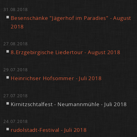
31.08.2018
Be­sen­schän­ke "Jä­ger­hof im Pa­ra­dies" - Au­gust
2018
27.08.2018
8.​Erz​gebi​rgis​che Lie­der­tour - Au­gust 2018
29.07.2018
Hein­rich­ser Hof­som­mer - Ju­li 2018
27.07.2018
Kir­nitzsch­tal­fest - Neu­mann­müh­le - Ju­li 2018
24.07.2018
ru­dol­stadt-Fes­ti­val - Ju­li 2018