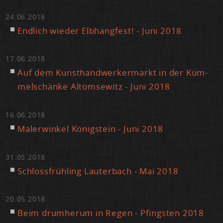
24.06.2018
End­lich wie­der Elb­hang­fest! - Ju­ni 2018
17.06.2018
Auf dem Kunst­hand­wer­ker­markt in der Küm­
mel­schän­ke Al­tom­se­witz - Ju­ni 2018
16.06.2018
Ma­ler­win­kel Kö­nig­stein - Ju­ni 2018
31.05.2018
Schloss­früh­ling Lau­ter­bach - Mai 2018
20.05.2018
Beim drum­her­um in Re­gen - Pfings­ten 2018