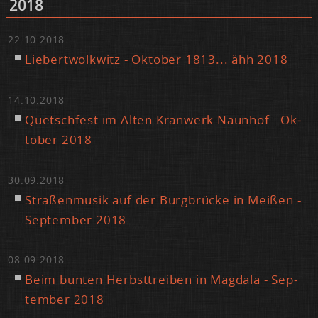
2018
22.10.2018
Lie­bert­wolk­witz - Ok­to­ber 1813... ähh 2018
14.10.2018
Quetsch­fest im Al­ten Kran­werk Naun­hof - Ok­
to­ber 2018
30.09.2018
Stra­ßen­mu­sik auf der Burg­brü­cke in Mei­ßen -
Sep­tem­ber 2018
08.09.2018
Beim bun­ten Herbst­trei­ben in Mag­da­la - Sep­
tem­ber 2018