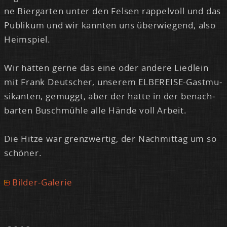
ne Bier­gar­ten un­ter den Fel­sen rap­pel­voll und das
Pu­bli­kum und wir kann­ten uns über­wie­gend, al­so
Heim­spiel.
Wir hät­ten ger­ne das ei­ne oder an­de­re Lied­lein
mit Frank Deut­scher, un­se­rem EL­BE­REI­SE-Gast­mu­
si­kan­ten, ge­mug­gt, aber der hat­te in der be­nach­
bar­ten Busch­müh­le al­le Hän­de voll Ar­beit.
Die Hit­ze war grenz­wer­tig, der Nach­mit­tag um so
schö­ner.
Bilder-Galerie