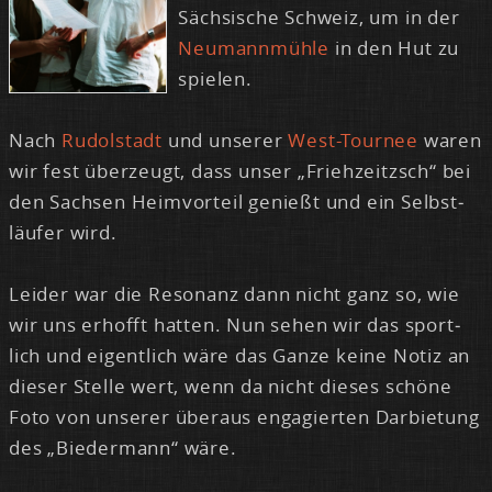
Säch­si­sche Schweiz, um in der
Neu­mann­müh­le
in den Hut zu
spie­len.
Nach
Ru­dol­stadt
und un­se­rer
West-Tour­nee
wa­ren
wir fest über­zeugt, dass un­ser „Frieh­zeit­zsch“ bei
den Sach­sen Heim­vor­teil ge­nie­ßt und ein Selbst­
läu­fer wird.
Lei­der war die Re­so­nanz dann nicht ganz so, wie
wir uns er­hofft hat­ten. Nun se­hen wir das sport­
lich und ei­gent­lich wä­re das Gan­ze kei­ne No­tiz an
die­ser Stel­le wert, wenn da nicht die­ses schö­ne
Fo­to von un­se­rer über­aus en­ga­gier­ten Dar­bie­tung
des „Bie­der­mann“ wä­re.