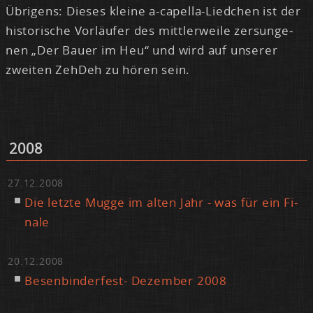
Üb­ri­gens: Die­ses klei­ne a-ca­pel­la-Lied­chen ist der
his­to­ri­sche Vor­läu­fer des mitt­ler­wei­le zer­sun­ge­
nen „Der Bau­er im Heu“ und wird auf un­se­rer
zwei­ten Zeh­Deh zu hö­ren sein.
2008
27.12.2008
Die letz­te Mug­ge im al­ten Jahr - was für ein Fi­
na­le
20.12.2008
Be­sen­bin­der­fest- De­zem­ber 2008