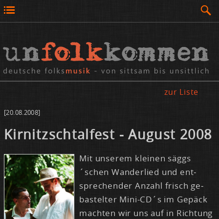
zur Liste
[20.08.2008]
Kir­nitzsch­tal­fest - Au­gust 2008
Mit un­se­rem klei­nen säggs
´schen Wan­der­lied und ent­
spre­chen­der An­zahl frisch ge­
bas­tel­ter Mi­ni-CD´s im Ge­päck
mach­ten wir uns auf in Rich­tung