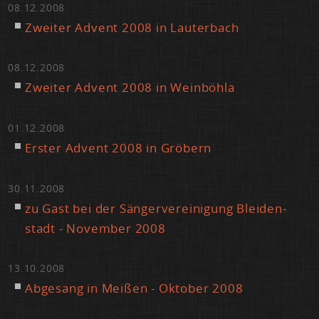
08.12.2008
Zwei­ter Ad­vent 2008 in Lau­ter­bach
08.12.2008
Zwei­ter Ad­vent 2008 in Wein­böh­la
01.12.2008
Ers­ter Ad­vent 2008 in Grö­bern
30.11.2008
zu Gast bei der Sän­ger­ver­ei­ni­gung Blei­den­
stadt - No­vem­ber 2008
13.10.2008
Ab­ge­sang in Mei­ßen - Ok­to­ber 2008