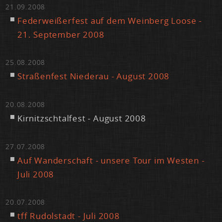
21.09.2008
Fe­der­wei­ßer­fest auf dem Wein­berg Loo­se -
21. Sep­tem­ber 2008
25.08.2008
Stra­ßen­fest Nie­der­au - Au­gust 2008
20.08.2008
Kir­nitzsch­tal­fest - Au­gust 2008
27.07.2008
Auf Wan­der­schaft - un­se­re Tour im Wes­ten -
Ju­li 2008
20.07.2008
tff Ru­dol­stadt - Ju­li 2008