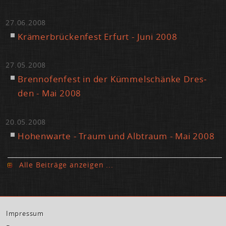
27.06.2008
Krä­mer­brü­cken­fest Er­furt - Ju­ni 2008
27.05.2008
Brenn­ofen­fest in der Küm­mel­schän­ke Dres­
den - Mai 2008
20.05.2008
Ho­hen­war­te - Traum und Alb­traum - Mai 2008
Al­le Bei­trä­ge an­zei­gen ...
Im­pres­sum