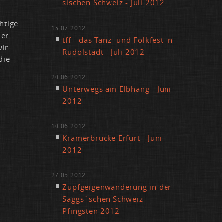
si­schen Schweiz - Ju­li 2012
­ti­ge
15.07.2012
der
tff - das Tanz- und Folk­fest in
wir
Ru­dol­stadt - Ju­li 2012
die
20.06.2012
Un­ter­wegs am Elb­hang - Ju­ni
2012
10.06.2012
Krä­mer­brü­cke Er­furt - Ju­ni
2012
27.05.2012
Zupf­gei­gen­wan­de­rung in der
Säggs´schen Schweiz -
Pfings­ten 2012