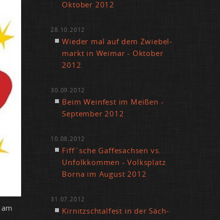
Ok­to­ber 2012
28.10.2012
Wie­der mal auf dem Zwie­bel­
markt in Wei­mar - Ok­to­ber
2012
30.09.2012
Beim Wein­fest im Mei­ßen -
Sep­tem­ber 2012
10.08.2012
Fiff´sche Gaf­fe­sach­sen vs.
Un­folk­kom­men - Volks­platz
Bor­na im Au­gust 2012
31.07.2012
r am
Kir­nitzsch­tal­fest in der Säch­