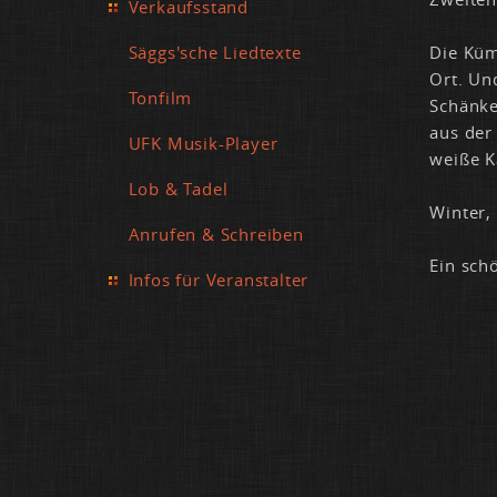
Verkaufsstand
Säggs'sche Liedtexte
Die Küm­
Ort. Und
Tonfilm
Schän­ke
aus der 
UFK Musik-Player
wei­ße K
Lob & Tadel
Win­ter,
Anrufen & Schreiben
Ein schö
Infos für Veranstalter