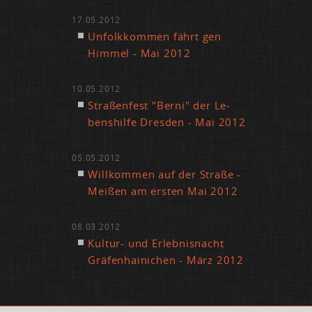
17.05.2012
Un­folk­kom­men fährt gen
Him­mel - Mai 2012
10.05.2012
Stra­ßen­fest "Ber­ni" der Le­
bens­hil­fe Dres­den - Mai 2012
05.05.2012
Will­kom­men auf der Stra­ße -
Mei­ßen am ers­ten Mai 2012
08.03.2012
Kul­tur- und Er­leb­nis­nacht
Grä­fen­hai­ni­chen - März 2012