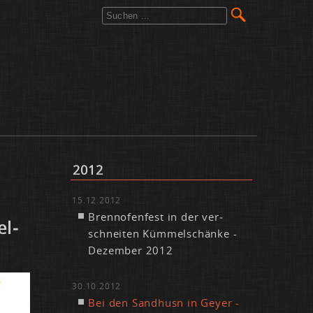
2012
15.12.2012
Brenn­ofen­fest in der ver­
el­
schnei­ten Küm­mel­schän­ke -
De­zem­ber 2012
30.10.2012
Bei den Sand­husn in Gey­er -