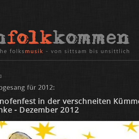
]
bgesang für 2012:
­ofen­fest in der ver­schnei­ten Küm­m
n­ke - De­zem­ber 2012