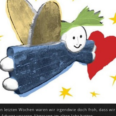
 letz­ten Wo­chen wa­ren wir ir­gend­wie doch froh, dass wi
 Ad­vent un­se­ren Ab­ge­sang im al­ten Jahr hat­ten.