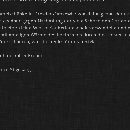
mel­schän­ke in Dres­den-Om­se­witz war da­für ge­nau der rich
 als dann ge­gen Nach­mit­tag der vie­le Schnee den Gar­ten 
 in ei­ne klei­ne Win­ter-Zau­ber­land­schaft ver­wan­del­te und 
müm­me­li­gen Wär­me des Kneip­chens durch die Fens­ter in 
äl­te schau­ten, war die Idyl­le für uns per­fekt.
 oh du kal­ter Freund...
­ner Ab­ge­sang.