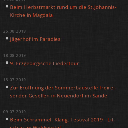
Beim Herbst­markt rund um die St.​Johannis-
Kir­che in Mag­da­la
25.08.2019
Jä­ger­hof im Pa­ra­dies
18.08.2019
9. Erz­ge­bir­gi­sche Lie­der­tour
13.07.2019
Zur Er­öff­nung der Som­mer­bau­stel­le frei­rei­
sen­der Ge­sel­len in Neu­en­dorf im San­de
09.07.2019
Beim Schram­mel. Klang. Fes­ti­val 2019 - Lit­
schau im Wald­vier­tel