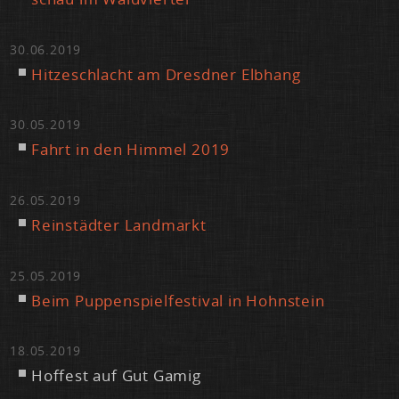
30.06.2019
Hit­ze­schlacht am Dresd­ner Elb­hang
30.05.2019
Fahrt in den Him­mel 2019
26.05.2019
Rein­städ­ter Land­markt
25.05.2019
Beim Pup­pen­spiel­fes­ti­val in Hohn­stein
18.05.2019
Hof­fest auf Gut Ga­mig