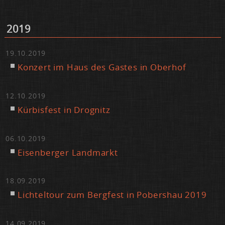
2019
19.10.2019
Kon­zert im Haus des Gas­tes in Ober­hof
12.10.2019
Kür­bis­fest in Dro­gnitz
06.10.2019
Ei­sen­ber­ger Land­markt
18.09.2019
Lich­tel­tour zum Berg­fest in Pobers­hau 2019
14.09.2019