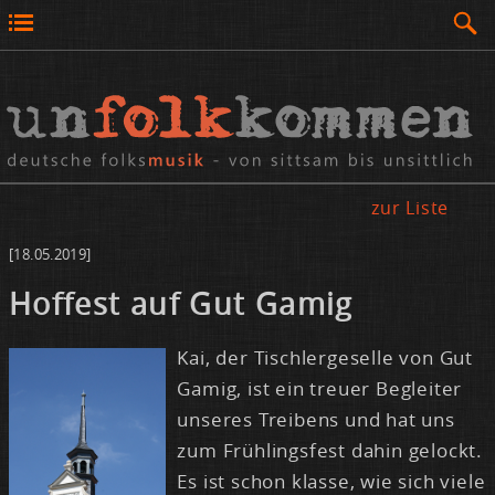
zur Liste
[18.05.2019]
Hof­fest auf Gut Ga­mig
Kai, der Tisch­ler­ge­sel­le von Gut
Ga­mig, ist ein treu­er Be­glei­ter
un­se­res Trei­bens und hat uns
zum Früh­lings­fest da­hin ge­lockt.
Es ist schon klas­se, wie sich vie­le