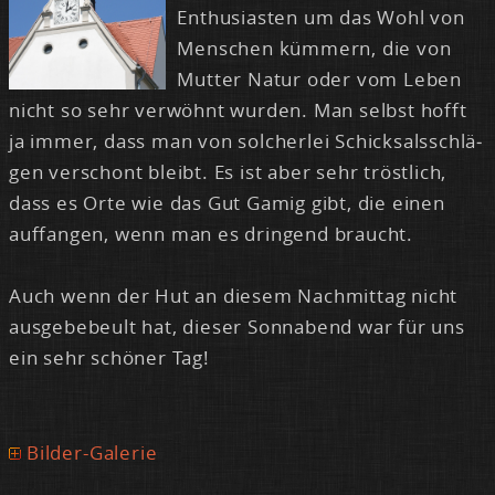
En­thu­si­as­ten um das Wohl von
Men­schen küm­mern, die von
Mut­ter Na­tur oder vom Le­ben
nicht so sehr ver­wöhnt wur­den. Man selbst hofft
ja im­mer, dass man von sol­cher­lei Schick­sals­schlä­
gen ver­schont bleibt. Es ist aber sehr tröst­lich,
dass es Or­te wie das Gut Ga­mig gibt, die ei­nen
auf­fan­gen, wenn man es drin­gend braucht.
Auch wenn der Hut an die­sem Nach­mit­tag nicht
aus­ge­be­beult hat, die­ser Sonn­abend war für uns
ein sehr schö­ner Tag!
Bilder-Galerie