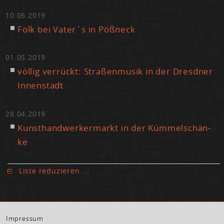
10.05.2019
Folk bei Va­ter´s in Pößneck
01.05.2019
völ­lig ver­rückt: Stra­ßen­mu­sik in der Dresd­ner
In­nen­stadt
28.04.2019
Kunst­hand­wer­ker­markt in der Küm­mel­schän­
ke
Lis­te re­du­zie­ren ...
Im­pres­sum