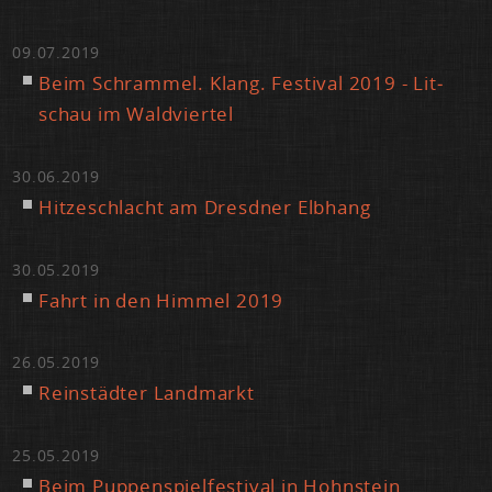
09.07.2019
Beim Schram­mel. Klang. Fes­ti­val 2019 - Lit­
schau im Wald­vier­tel
30.06.2019
Hit­ze­schlacht am Dresd­ner Elb­hang
30.05.2019
Fahrt in den Him­mel 2019
26.05.2019
Rein­städ­ter Land­markt
25.05.2019
Beim Pup­pen­spiel­fes­ti­val in Hohn­stein