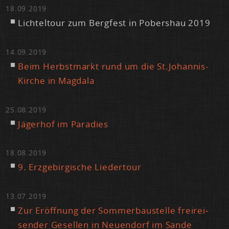
18.09.2019
Lich­tel­tour zum Berg­fest in Pobers­hau 2019
14.09.2019
Beim Herbst­markt rund um die St.​Johannis-
Kir­che in Mag­da­la
25.08.2019
Jä­ger­hof im Pa­ra­dies
18.08.2019
9. Erz­ge­bir­gi­sche Lie­der­tour
13.07.2019
Zur Er­öff­nung der Som­mer­bau­stel­le frei­rei­
sen­der Ge­sel­len in Neu­en­dorf im San­de