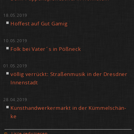
18.05.2019
Hof­fest auf Gut Ga­mig
10.05.2019
Folk bei Va­ter´s in Pößneck
01.05.2019
völ­lig ver­rückt: Stra­ßen­mu­sik in der Dresd­ner
In­nen­stadt
28.04.2019
Kunst­hand­wer­ker­markt in der Küm­mel­schän­
ke
Lis­te re­du­zie­ren ...