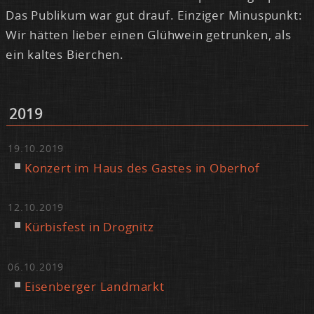
Das Pu­bli­kum war gut drauf. Ein­zi­ger Mi­nus­punkt:
Wir hät­ten lie­ber ei­nen Glüh­wein ge­trun­ken, als
ein kal­tes Bier­chen.
2019
19.10.2019
Kon­zert im Haus des Gas­tes in Ober­hof
12.10.2019
Kür­bis­fest in Dro­gnitz
06.10.2019
Ei­sen­ber­ger Land­markt