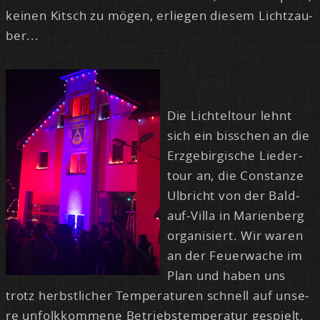
kei­nen Kitsch zu mö­gen, er­lie­gen die­sem Licht­zau­
ber...
Die Lich­tel­tour lehnt
sich ein biss­chen an die
Erz­ge­bir­gi­sche Lie­der­
tour an, die Con­stan­ze
Ulb­richt von der Bald­
auf-Vil­la in Ma­ri­en­berg
or­ga­ni­siert. Wir wa­ren
an der Feu­er­wa­che im
Plan und ha­ben uns
trotz herbst­li­cher Tem­pe­ra­tu­ren schnell auf un­se­
re un­folk­kom­me­ne Be­triebs­tem­pe­ra­tur ge­spielt.