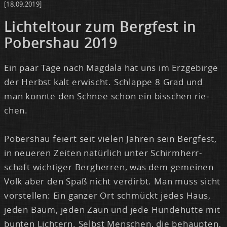
[18.09.2019]
Lich­tel­tour zum Berg­fest in
Pobers­hau 2019
Ein paar Ta­ge nach Mag­da­la hat uns im Erz­ge­bir­ge
der Herbst kalt er­wischt. Schlap­pe 8 Grad und
man konn­te den Schnee schon ein biss­chen rie­
chen.
Pobers­hau fei­ert seit vie­len Jah­ren sein Berg­fest,
in neue­ren Zei­ten na­tür­lich un­ter Schirm­herr­
schaft wich­ti­ger Berg­her­ren, was dem ge­mei­nen
Volk aber den Spaß nicht ver­dirbt. Man muss sicht
vor­stel­len: Ein gan­zer Ort schmückt je­des Haus,
je­den Baum, je­den Zaun und je­de Hun­de­hüt­te mit
bun­ten Lich­tern. Selbst Men­schen, die be­haup­ten,