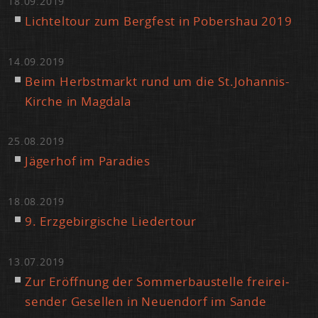
18.09.2019
Lich­tel­tour zum Berg­fest in Pobers­hau 2019
14.09.2019
Beim Herbst­markt rund um die St.​Johannis-
Kir­che in Mag­da­la
25.08.2019
Jä­ger­hof im Pa­ra­dies
18.08.2019
9. Erz­ge­bir­gi­sche Lie­der­tour
13.07.2019
Zur Er­öff­nung der Som­mer­bau­stel­le frei­rei­
sen­der Ge­sel­len in Neu­en­dorf im San­de