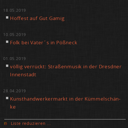
18.05.2019
Hof­fest auf Gut Ga­mig
10.05.2019
Folk bei Va­ter´s in Pößneck
01.05.2019
völ­lig ver­rückt: Stra­ßen­mu­sik in der Dresd­ner
In­nen­stadt
28.04.2019
Kunst­hand­wer­ker­markt in der Küm­mel­schän­
ke
Lis­te re­du­zie­ren ...