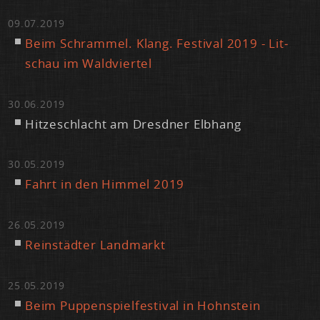
09.07.2019
Beim Schram­mel. Klang. Fes­ti­val 2019 - Lit­
schau im Wald­vier­tel
30.06.2019
Hit­ze­schlacht am Dresd­ner Elb­hang
30.05.2019
Fahrt in den Him­mel 2019
26.05.2019
Rein­städ­ter Land­markt
25.05.2019
Beim Pup­pen­spiel­fes­ti­val in Hohn­stein