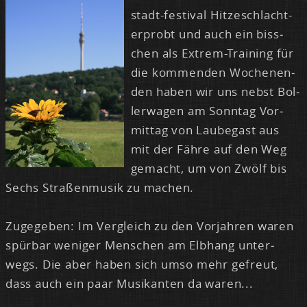
stadt-fes­ti­val Hit­ze­schlacht-
er­probt und auch ein biss­
chen als Ex­trem-Trai­ning für
die kom­men­den Wo­chen­en­
den ha­ben wir uns nebst Bol­
ler­wa­gen am Sonn­tag Vor­
mit­tag von Lau­be­gast aus
mit der Fäh­re auf den Weg
ge­macht, um von Zwölf bis
Sechs Stra­ßen­mu­sik zu ma­chen.
Zu­ge­ge­ben: Im Ver­gleich zu den Vor­jah­ren wa­ren
spür­bar we­ni­ger Men­schen am Elb­hang un­ter­
wegs. Die aber ha­ben sich um­so mehr ge­freut,
dass auch ein paar Mu­si­kan­ten da wa­ren...