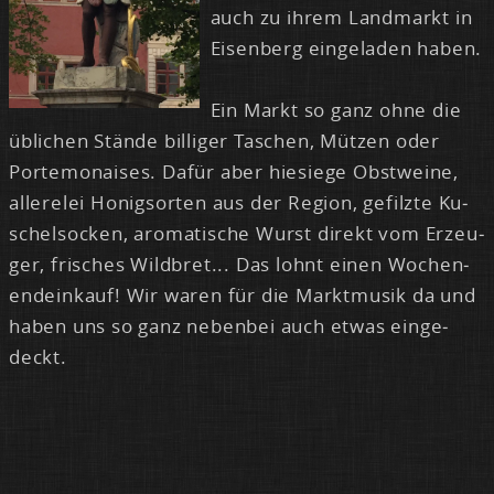
auch zu ih­rem Land­markt in
Ei­sen­berg ein­ge­la­den ha­ben.
Ein Markt so ganz oh­ne die
üb­li­chen Stän­de bil­li­ger Ta­schen, Müt­zen oder
Porte­mo­nai­ses. Da­für aber hie­sie­ge Obst­wei­ne,
al­lere­lei Ho­nig­sor­ten aus der Re­gi­on, ge­filz­te Ku­
schel­so­cken, aro­ma­ti­sche Wurst di­rekt vom Er­zeu­
ger, fri­sches Wild­bret... Das lohnt ei­nen Wo­chen­
end­ein­kauf! Wir wa­ren für die Markt­mu­sik da und
ha­ben uns so ganz ne­ben­bei auch et­was ein­ge­
deckt.