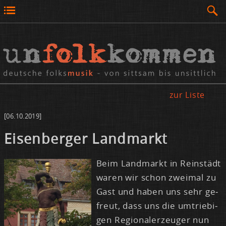
zur Liste
[06.10.2019]
Ei­sen­ber­ger Land­markt
Beim Land­markt in Rein­städt
wa­ren wir schon zwei­mal zu
Gast und ha­ben uns sehr ge­
freut, dass uns die um­trie­bi­
gen Re­gio­nal­er­zeu­ger nun