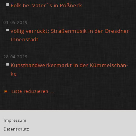
Folk bei Va­ter´s in Pößneck
01.05.2019
völ­lig ver­rückt: Stra­ßen­mu­sik in der Dresd­ner
In­nen­stadt
28.04.2019
Kunst­hand­wer­ker­markt in der Küm­mel­schän­
ke
Lis­te re­du­zie­ren ...
Im­pres­sum
Da­ten­schutz