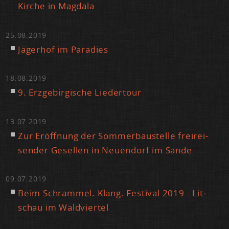
Kir­che in Mag­da­la
25.08.2019
Jä­ger­hof im Pa­ra­dies
18.08.2019
9. Erz­ge­bir­gi­sche Lie­der­tour
13.07.2019
Zur Er­öff­nung der Som­mer­bau­stel­le frei­rei­
sen­der Ge­sel­len in Neu­en­dorf im San­de
09.07.2019
Beim Schram­mel. Klang. Fes­ti­val 2019 - Lit­
schau im Wald­vier­tel