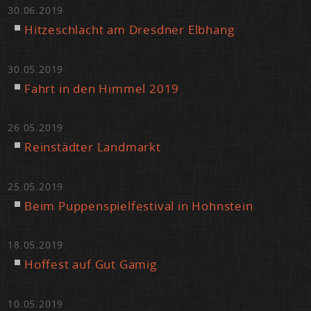
30.06.2019
Hit­ze­schlacht am Dresd­ner Elb­hang
30.05.2019
Fahrt in den Him­mel 2019
26.05.2019
Rein­städ­ter Land­markt
25.05.2019
Beim Pup­pen­spiel­fes­ti­val in Hohn­stein
18.05.2019
Hof­fest auf Gut Ga­mig
10.05.2019