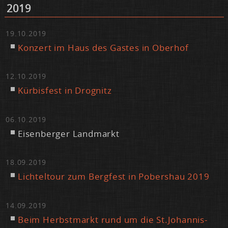
2019
19.10.2019
Kon­zert im Haus des Gas­tes in Ober­hof
12.10.2019
Kür­bis­fest in Dro­gnitz
06.10.2019
Ei­sen­ber­ger Land­markt
18.09.2019
Lich­tel­tour zum Berg­fest in Pobers­hau 2019
14.09.2019
Beim Herbst­markt rund um die St.​Johannis-