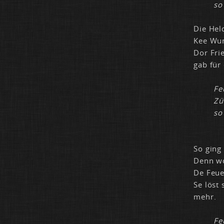
so
Die Hel­
Kee Wun­
Dor Frie
gab für 
Fe
Zü
so
So ging 
Denn wo 
De Feu­e
Se löst 
mehr.
Fe