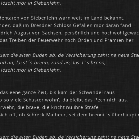
 löscht mor in Sie­ben­lehn.
den­ta­ten von Sie­ben­lehn warn weit im Land be­kannt.
der, daß im Dresd­ner Schloss Ge­fal­len mor dar­an fand.
d­rich Au­gust von Sach­sen, per­sön­lich und hoch­wohl­ge­wac
das Trei­ben der Feu­er­wehr noch Or­den und Prä­mi­en her.
u­ert die al­ten Bu­den ab, de Ver­si­che­rung zahlt ne neue Sta
nd an, lasst´s brenn, zünd an, lasst´s brenn,
 löscht mor in Sie­ben­lehn.
das ee­ne gan­ze Zeit, bis kam der Schwin­del raus.
so vie­le Schus­ter wohn‘, da bleibt das Pech nich aus.
r­wehr, die bra­ve, die kricht nu ih­re Stra­fe.
sich off, oh Schreck Mal­heur, seit­dem brennt´s über­haupt 
u­ert die al­ten Bu­den ab, de Ver­si­che­rung zahlt ne neue Sta