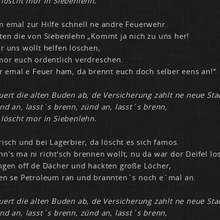
 löscht mor in Sie­ben­lehn.
emal zur Hil­fe schnell ne and­re Feu­er­wehr.
ten die von Sie­ben­lehn „Kommt ja nich zu uns her!
 uns wollt hel­fen lö­schen,
or euch or­dent­lich ver­dre­schen.
r emal e Feu­er ham, da brennt euch doch sel­ber eens an!“
u­ert die al­ten Bu­den ab, de Ver­si­che­rung zahlt ne neue Sta
nd an, lasst´s brenn, zünd an, lasst´s brenn,
 löscht mor in Sie­ben­lehn.
risch und bei La­ger­bier, da löscht es sich fa­mos.
's ma ni richt‘sch bren­nen wollt, nu da war dor Dei­fel los
­gen off de Dä­cher und hack­ten gro­ße Lö­cher,
en se Pe­tro­le­um ran und brann­ten`s noch e´mal an.
u­ert die al­ten Bu­den ab, de Ver­si­che­rung zahlt ne neue Sta
nd an, lasst´s brenn, zünd an, lasst´s brenn,