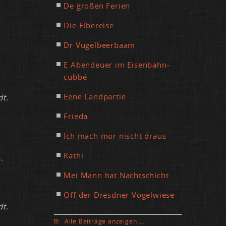
De gro­ßen Fe­ri­en
Die El­be­rei­se
Dr Vu­gel­beer­baam
E Aben­d­eu­er im Ei­sen­bahn­
cub­bé
Ee­ne Land­par­tie
dt.
Frie­da
Ich mach mor nischt draus
Ka­thi
.
Mei Mann hat Nacht­schicht
Off der Dresd­ner Vo­gel­wie­se
dt.
Al­le Bei­trä­ge an­zei­gen ...