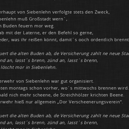
­haupt von Sie­ben­lehn ver­folg­te stets den Zweck,
ben­lehn muß Gro­ß­stadt wern`,
en Bu­den feu­ern mor weg.
 mit der La­ter­ne, er den Be­fehl so ger­ne,
ie­der, was ihr rei­ßen könnt, da­mit´s ooch or­dent­lich brennt
u­ert die al­ten Bu­den ab, de Ver­si­che­rung zahlt ne neue Sta
nd an, lasst´s brenn, zünd an, lasst´s brenn,
 löscht mor in Sie­ben­lehn.
er­wehr von Sie­ben­lehn war gut or­ga­ni­siert.
ß­ten mon­tags schon vor­her, wo´s mitt­wochs bren­nen wird
ald nich mehr schee­ne, de Streich­höl­zer krich­ten Bee­ne.
r­wehr hieß nur all­ge­mein „Dor Ver­sche­ene­rungs­ver­ein“.
u­ert die al­ten Bu­den ab, de Ver­si­che­rung zahlt ne neue Sta
nd an, lasst´s brenn, zünd an, lasst´s brenn,