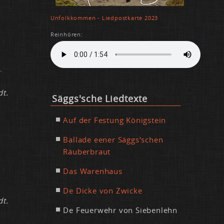
Un­folk­kom­men - Lied­post­kar­te 2023
Rein­hö­ren:
.
dt.
Säggs'sche Lied­tex­te
Auf der Fes­tung Kö­nig­stein
Bal­la­de ee­ner Säggs‘schen
Räu­ber­braut
.
Das Wa­ren­haus
De Di­cke von Zwi­cke
dt.
De Feu­er­wehr von Sie­ben­lehn