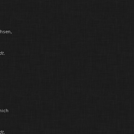
h­sen,
dt.
nich
dt.