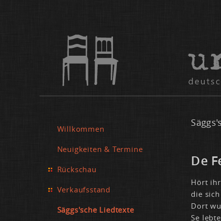
Säggs'
Willkommen
Neuigkeiten & Termine
De Fe
Rückschau
Hört ihr
Verkaufsstand
die sich
Dort wur­
Säggs'sche Liedtexte
Se leb­t