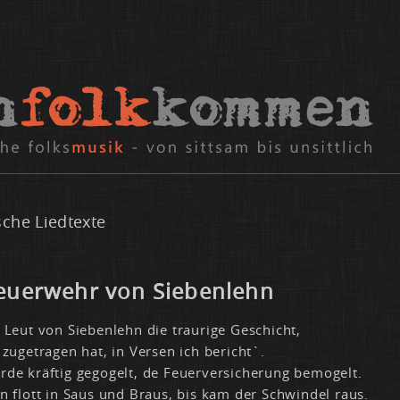
sche Liedtexte
u­er­wehr von Sie­ben­lehn
 Leut von Sie­ben­lehn die trau­ri­ge Ge­schicht,
 zu­ge­tra­gen hat, in Ver­sen ich be­richt`.
de kräf­tig ge­go­gelt, de Feu­er­ver­si­che­rung be­mo­gelt.
en flott in Saus und Braus, bis kam der Schwin­del raus.