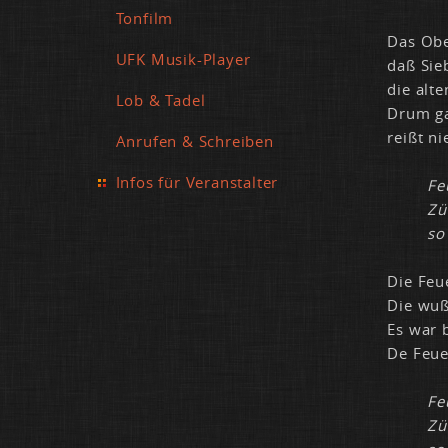
Tonfilm
Das Ober
UFK Musik-Player
daß Sie­
die al­t
Lob & Tadel
Drum gab
rei­ßt n
Anrufen & Schreiben
Infos für Veranstalter
Fe
Zü
so
Die Feu­
Die wu­
Es war b
De Feu­e
Fe
Zü