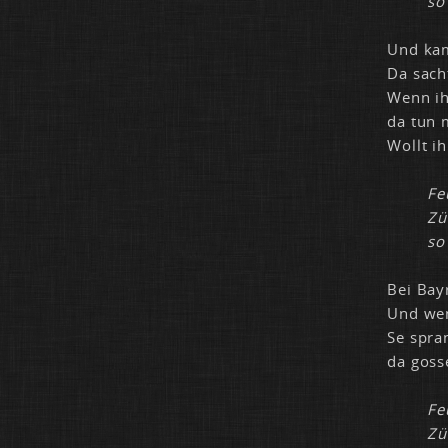
so
Und kam 
Da sach­
Wenn ihr
da tun m
Wollt ih
Fe
Zü
so
Bei Bay­
Und wenn
Se spran
da gos­s
Fe
Zü