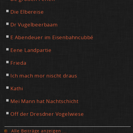
Die El­be­rei­se
Dr Vu­gel­beer­baam
E Aben­d­eu­er im Ei­sen­bahn­cub­bé
Ee­ne Land­par­tie
Frie­da
Ich mach mor nischt draus
Ka­thi
Mei Mann hat Nacht­schicht
Off der Dresd­ner Vo­gel­wie­se
Al­le Bei­trä­ge an­zei­gen ...