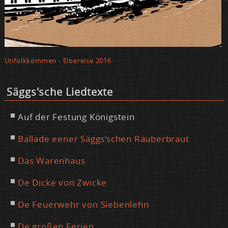
Un­folk­kom­men - El­be­rei­se 2016
Säggs'sche Lied­tex­te
Auf der Fes­tung Kö­nig­stein
Bal­la­de ee­ner Säggs‘schen Räu­ber­braut
Das Wa­ren­haus
De Di­cke von Zwi­cke
De Feu­er­wehr von Sie­ben­lehn
De gro­ßen Fe­ri­en