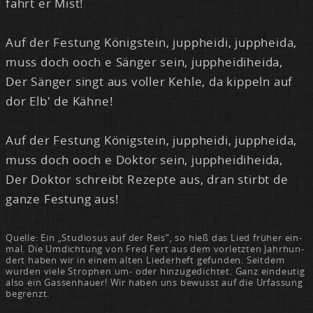
fährt er Mist!
Auf der Fes­tung Kö­nig­stein, jupp­hei­di, jupp­hei­da,
muss doch ooch e Sän­ger sein, jupp­hei­di­hei­da,
Der Sän­ger singt aus vol­ler Keh­le, da kip­peln auf
dor Elb' de Käh­ne!
Auf der Fes­tung Kö­nig­stein, jupp­hei­di, jupp­hei­da,
muss doch ooch e Dok­tor sein, jupp­hei­di­hei­da,
Der Dok­tor schreibt Re­zep­te aus, dran stirbt de
gan­ze Fes­tung aus!
Quel­le: Ein „Stu­dio­sus auf der Reis“, so hieß das Lied frü­her ein­
mal. Die Um­dich­tung von Fred Fert aus dem vor­letz­ten Jahr­hun­
dert ha­ben wir in ei­nem al­ten Lie­der­heft ge­fun­den. Seit­dem
wur­den vie­le Stro­phen um- oder hin­zu­ge­dich­tet. Ganz ein­deu­tig
al­so ein Gas­sen­hau­er! Wir ha­ben uns be­wusst auf die Ur­fas­sung
be­grenzt.