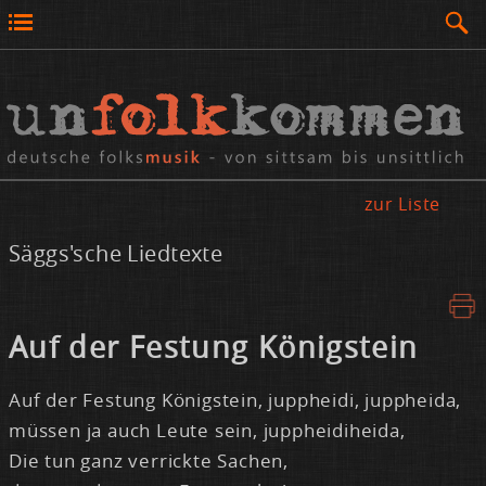
zur Liste
Säggs'sche Liedtexte
Auf der Fes­tung Kö­nig­stein
Auf der Fes­tung Kö­nig­stein, jupp­hei­di, jupp­hei­da,
müs­sen ja auch Leu­te sein, jupp­hei­di­hei­da,
Die tun ganz ver­rick­te Sa­chen,