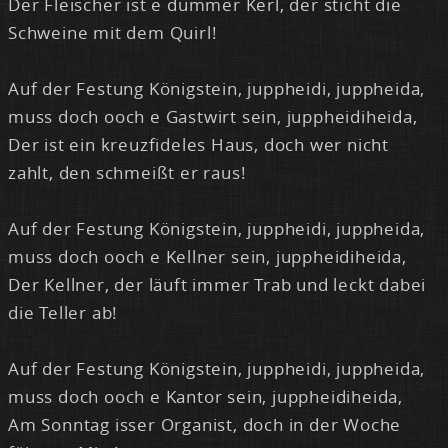
Der Flei­scher ist e dum­mer Kerl, der sticht die
Schwei­ne mit dem Quirl!
Auf der Fes­tung Kö­nig­stein, jupp­hei­di, jupp­hei­da,
muss doch ooch e Gast­wirt sein, jupp­hei­di­hei­da,
Der ist ein kreuz­fi­de­les Haus, doch wer nicht
zahlt, den schmei­ßt er raus!
Auf der Fes­tung Kö­nig­stein, jupp­hei­di, jupp­hei­da,
muss doch ooch e Kell­ner sein, jupp­hei­di­hei­da,
Der Kell­ner, der läuft im­mer Trab und leckt da­bei
die Tel­ler ab!
Auf der Fes­tung Kö­nig­stein, jupp­hei­di, jupp­hei­da,
muss doch ooch e Kan­tor sein, jupp­hei­di­hei­da,
Am Sonn­tag is­ser Or­ga­nist, doch in der Wo­che