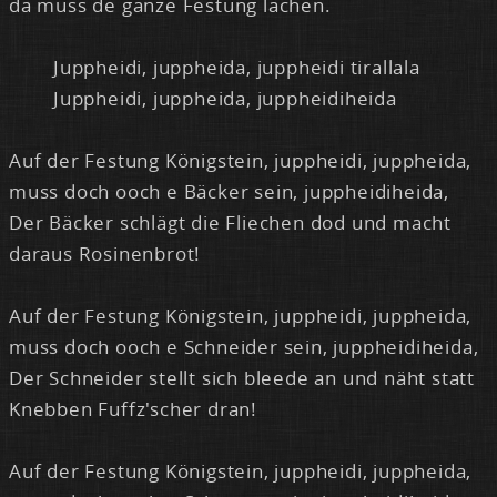
da muss de gan­ze Fes­tung la­chen.
Jupp­hei­di, jupp­hei­da, jupp­hei­di ti­ral­la­la
Jupp­hei­di, jupp­hei­da, jupp­hei­di­hei­da
Auf der Fes­tung Kö­nig­stein, jupp­hei­di, jupp­hei­da,
muss doch ooch e Bä­cker sein, jupp­hei­di­hei­da,
Der Bä­cker schlägt die Flie­chen dod und macht
dar­aus Ro­si­nen­brot!
Auf der Fes­tung Kö­nig­stein, jupp­hei­di, jupp­hei­da,
muss doch ooch e Schnei­der sein, jupp­hei­di­hei­da,
Der Schnei­der stellt sich blee­de an und näht statt
Kneb­ben Fuffz'scher dran!
Auf der Fes­tung Kö­nig­stein, jupp­hei­di, jupp­hei­da,