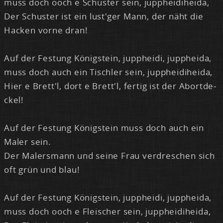
muss doch ooch e Schus­ter sein, jupp­hei­di­hei­da,
Der Schus­ter ist ein lust'ger Mann, der näht die
Ha­cken vor­ne dran!
Auf der Fes­tung Kö­nig­stein, jupp­hei­di, jupp­hei­da,
muss doch auch ein Tisch­ler sein, jupp­hei­di­hei­da,
Hier e Brett'l, dort e Brett'l, fer­tig ist der Ab­ort­de­
ckel!
Auf der Fes­tung Kö­nig­stein muss doch auch ein
Ma­ler sein.
Der Ma­lers­mann und sei­ne Frau ver­dre­schen sich
oft grün und blau!
Auf der Fes­tung Kö­nig­stein, jupp­hei­di, jupp­hei­da,
muss doch ooch e Flei­scher sein, jupp­hei­di­hei­da,